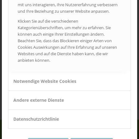
mit uns interagieren, Ihre Nutzererfahrung verbessern
und Ihre Beziehung zu unserer Website anpassen.
Klicken Sie auf die verschiedenen
Service
Kategorienüberschriften, um mehr zu erfahren. Sie
können auch einige Ihrer Einstellungen ändern.
Beachten Sie, dass das Blockieren einiger Arten von
Unser Service rund ums
Cookies Auswirkungen auf Ihre Erfahrung auf unseren
Hochschulmarketing wie Formate,
Websites und auf die Dienste haben kann, die wir
Kapazitäten und Hochschulstandorte. Hier
anbieten können.
finden Sie Statistiken und Serviceseiten rund
um unsere Angebote an deutschen
Notwendige Website Cookies
Hochschulen.
Andere externe Dienste
Datenschutzrichtlinie