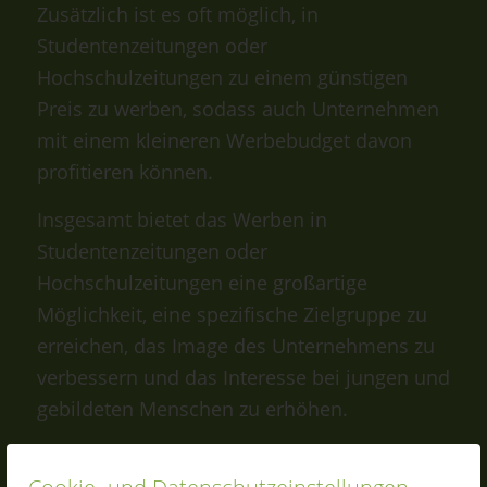
Zusätzlich ist es oft möglich, in
Studentenzeitungen oder
Hochschulzeitungen zu einem günstigen
Preis zu werben, sodass auch Unternehmen
mit einem kleineren Werbebudget davon
profitieren können.
Insgesamt bietet das Werben in
Studentenzeitungen oder
Hochschulzeitungen eine großartige
Möglichkeit, eine spezifische Zielgruppe zu
erreichen, das Image des Unternehmens zu
verbessern und das Interesse bei jungen und
gebildeten Menschen zu erhöhen.