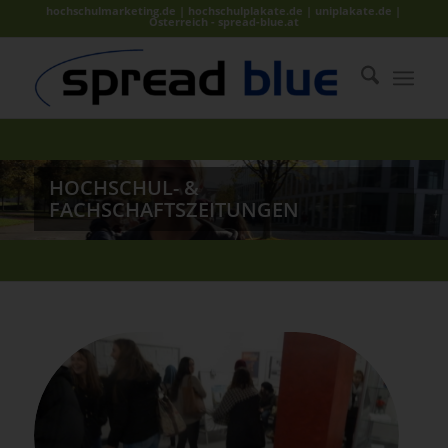
hochschulmarketing.de | hochschulplakate.de | uniplakate.de |
Österreich - spread-blue.at
HOCHSCHUL- &
FACHSCHAFTSZEITUNGEN