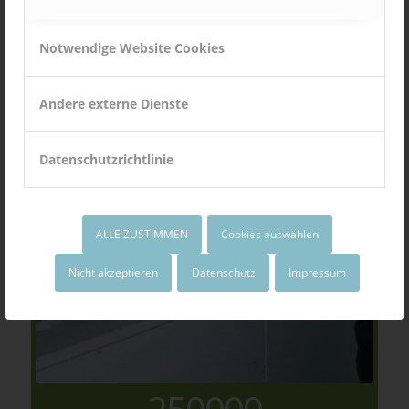
Notwendige Website Cookies
Andere externe Dienste
Datenschutzrichtlinie
ALLE ZUSTIMMEN
Cookies auswählen
Nicht akzeptieren
Datenschutz
Impressum